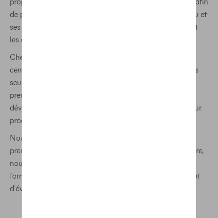
propose des activités d'apprentissage de haute qualité afin
de permettre aux collaborateurs de D'Ieteren, son réseau et
ses filiales de développer la performance, l'autonomie et
les compétences pour construire la mobilité de demain.
Chez D’Ieteren, le développement occupe une place
centrale. Notre devise ‘Moving People Forward’ n'est pas
seulement un slogan, mais un engagement que nous
prenons à cœur. Nous croyons fermement que le
développement personnel et professionnel est la clé pour
progresser, tant individuellement que collectivement.
Nous encourageons chacun de nos collaborateurs à
prendre leur propre développement en main. Pour ce faire,
nous mettons à leur disposition une multitude de
formations qui leur permettent de grandir, d'apprendre et
d'évoluer au sein de notre entreprise.