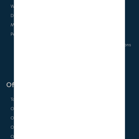
Well-being
Human Resources
D'Ieteren Academy
IT
Mobilité interne
Legal, Audit & Quality
People corner
Logistics
Marketing & Communications
Project & Process
Technics
Offres d'emplois
Nous contacter
Contactez-nous
Toutes nos offres
Offres chez Volkswagen
Offres chez Audi
Offres chez SEAT
Offres chez CUPRA