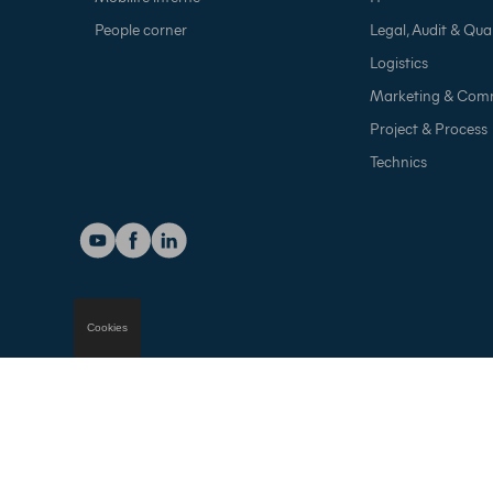
People corner
Legal, Audit & Qual
Logistics
Marketing & Com
Project & Process
Technics
Cookies
Alerte intégrit