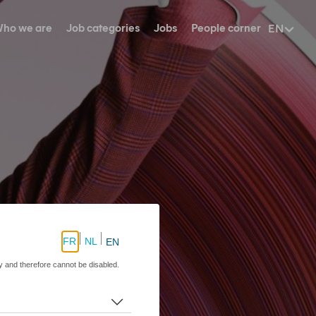
avigation
ho we are
Job categories
Jobs
People corner
EN
rincipale