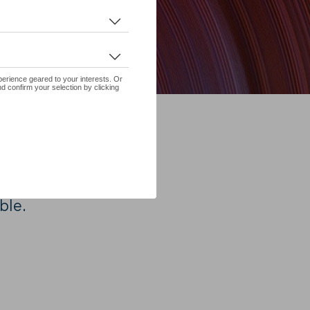
ation
ble.