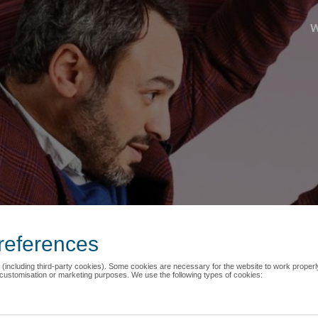
N
W
p