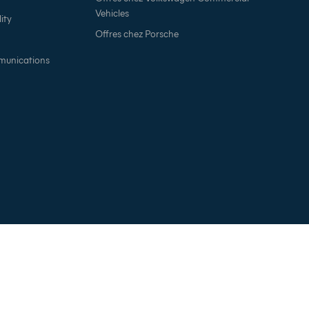
Vehicles
ity
Offres chez Porsche
munications
footer_mention
é
Gestion des cookies
Vie Privée
Mentions légales
T